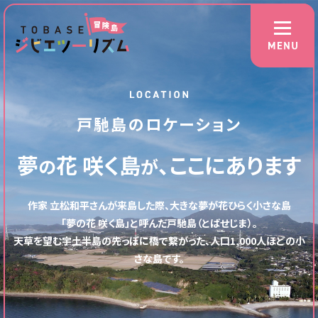
戸馳島のロケーション
夢
花 咲く島
、
ここ
に
あります
の
が
作家 立松和平さんが来島した際、
大きな夢が花ひらく小さな島
「夢の花 咲く島」と呼んだ戸馳島（とばせじま）。
天草を望む宇土半島の先っぽに橋で繋がった、人口1,000人ほどの小
さな島です。