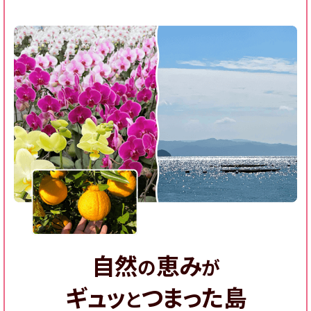
自然
恵み
の
が
ギュッ
つまった島
と